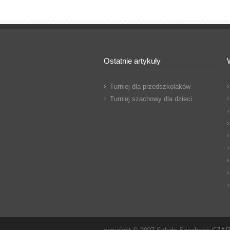
Ostatnie artykuły
Turniej dla przedszkolaków
Turniej szachowy dla dzieci