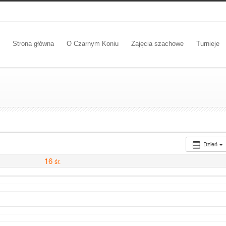
Strona główna
O Czarnym Koniu
Zajęcia szachowe
Turnieje
Dzień
16
śr.