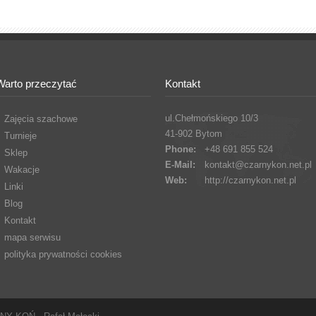
Warto przeczytać
Kontakt
ul.Chełmońskiego 10/3
Zajęcia szachowe
41-902 Bytom
Turnieje
Phone:
+48 691 855 524
Sklep
E-Mail:
kontakt@czarnykon.net.pl
Wakacje
Web:
http://czarnykon.net.pl
Linki
Blog
Kontakt
mapa serwisu
polityka prywatności cookies