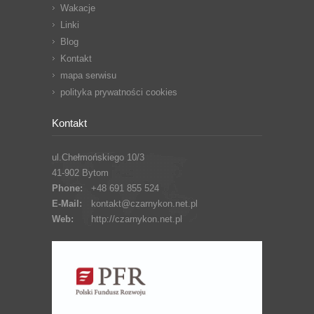
Wakacje
Linki
Blog
Kontakt
mapa serwisu
polityka prywatności cookies
Kontakt
ul.Chełmońskiego 10/3
41-902 Bytom
Phone:
+48 691 855 524
E-Mail:
kontakt@czarnykon.net.pl
Web:
http://czarnykon.net.pl