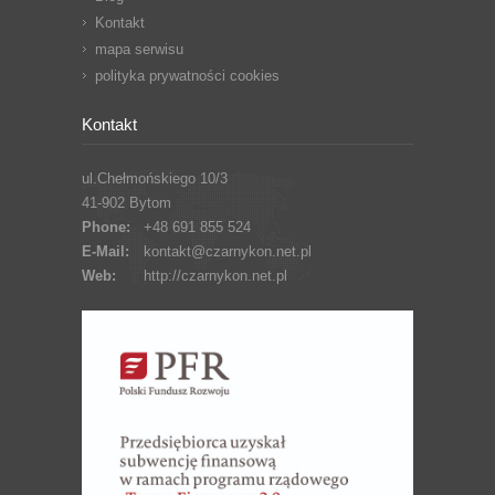
Kontakt
mapa serwisu
polityka prywatności cookies
Kontakt
ul.Chełmońskiego 10/3
41-902 Bytom
Phone:
+48 691 855 524
E-Mail:
kontakt@czarnykon.net.pl
Web:
http://czarnykon.net.pl