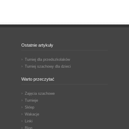
Ostatnie artykuły
Turniej dla przedszkolaków
Turniej szachowy dla dzieci
Warto przeczytać
Zajęcia szachowe
Turnieje
Sklep
Wakacje
Linki
Blog