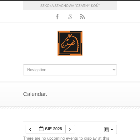
SZKOŁA SZACHOWA "CZARNY KOŃ"
Calendar.
SIE 2026
There are no upcoming events to display at this